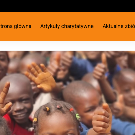
trona główna
Artykuły charytatywne
Aktualne zbió