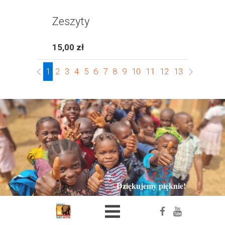
Zeszyty
15,00 zł
1
2
3
4
5
6
7
8
9
10
11
12
13
14
15
16
Dziękujemy pięknie!