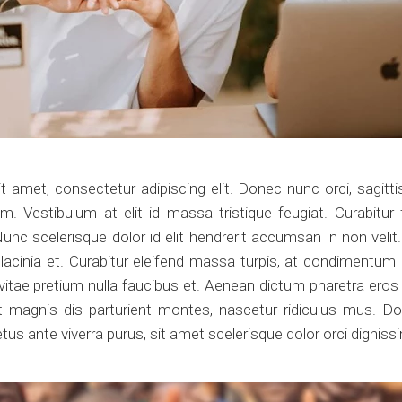
 amet, consectetur adipiscing elit. Donec nunc orci, sagitti
. Vestibulum at elit id massa tristique feugiat. Curabitu
c scelerisque dolor id elit hendrerit accumsan in non velit. 
l lacinia et. Curabitur eleifend massa turpis, at condimentum
 vitae pretium nulla faucibus et. Aenean dictum pharetra eros 
 magnis dis parturient montes, nascetur ridiculus mus. Don
s ante viverra purus, sit amet scelerisque dolor orci digniss