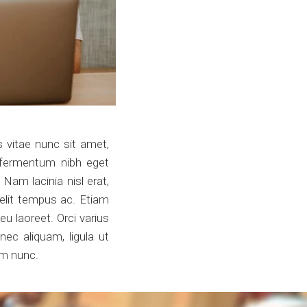
s vitae nunc sit amet,
r fermentum nibh eget
Nam lacinia nisl erat,
 elit tempus ac. Etiam
eu laoreet. Orci varius
ec aliquam, ligula ut
im nunc.