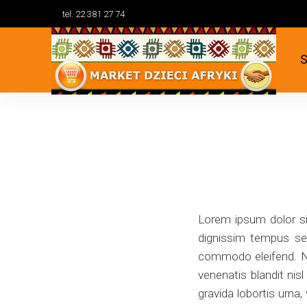
tel. 22 381 27 74
S
Lorem ipsum dolor sit
dignissim tempus sem
commodo eleifend. Nun
venenatis blandit nis
gravida lobortis urna,