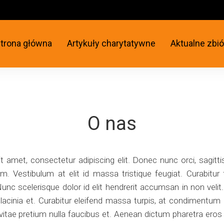
trona główna
Artykuły charytatywne
Aktualne zbió
O nas
 amet, consectetur adipiscing elit. Donec nunc orci, sagitti
. Vestibulum at elit id massa tristique feugiat. Curabitu
c scelerisque dolor id elit hendrerit accumsan in non velit. 
l lacinia et. Curabitur eleifend massa turpis, at condimentum
 vitae pretium nulla faucibus et. Aenean dictum pharetra eros 