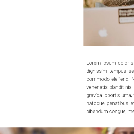
Lorem ipsum dolor sit
dignissim tempus sem
commodo eleifend. Nun
venenatis blandit nis
gravida lobortis urna,
natoque penatibus et
bibendum congue, metu