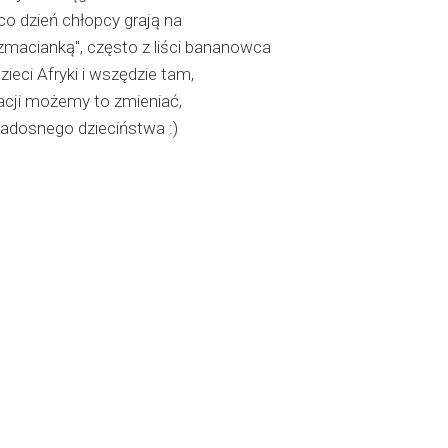
co dzień chłopcy grają na
macianką", często z liści bananowca
ieci Afryki i wszędzie tam,
acji możemy to zmieniać,
radosnego dzieciństwa :)