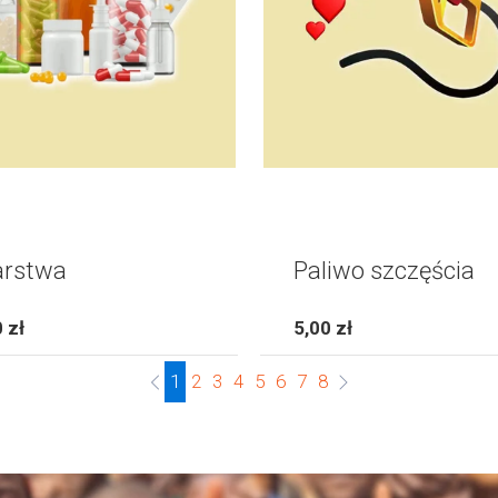
arstwa
Paliwo szczęścia
 zł
5,00 zł
1
2
3
4
5
6
7
8