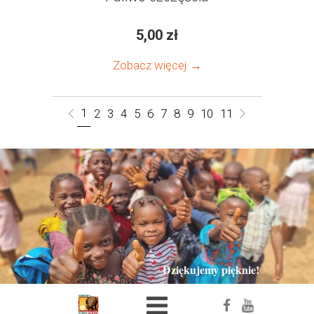
5,00 zł
Zobacz więcej →
1
2
3
4
5
6
7
8
9
10
11
Dziękujemy pięknie!